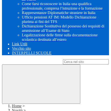
Come farsi riconoscere in Italia una qualifica
professionale, compresa l’istruzione e la formazione
Rappresentanze Diplomatiche straniere in Italia
Ufficio pensioni AT IM: Modello Dichiarazione
plurima ai fini del TFS
Dichiarazione Sostitutiva del possesso dei requisiti di
ammissione all’Esame di Stato
Legalizzazione delle firme sulla documentazione
scolastica destinata all’estero
Link Utili
Vecchio sito
INTERPELLI SCUOLE
Campo di ricerca per le pagine del sito
Home
>
Novità
>