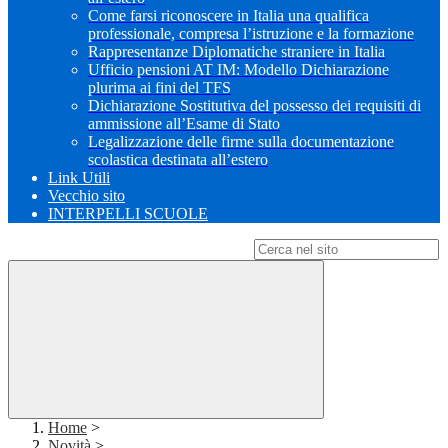
Come farsi riconoscere in Italia una qualifica
professionale, compresa l’istruzione e la formazione
Rappresentanze Diplomatiche straniere in Italia
Ufficio pensioni AT IM: Modello Dichiarazione
plurima ai fini del TFS
Dichiarazione Sostitutiva del possesso dei requisiti di
ammissione all’Esame di Stato
Legalizzazione delle firme sulla documentazione
scolastica destinata all’estero
Link Utili
Vecchio sito
INTERPELLI SCUOLE
Campo di ricerca per le pagine del sito
Home
>
Novità
>