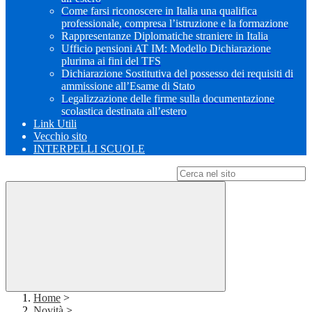
Come farsi riconoscere in Italia una qualifica
professionale, compresa l’istruzione e la formazione
Rappresentanze Diplomatiche straniere in Italia
Ufficio pensioni AT IM: Modello Dichiarazione
plurima ai fini del TFS
Dichiarazione Sostitutiva del possesso dei requisiti di
ammissione all’Esame di Stato
Legalizzazione delle firme sulla documentazione
scolastica destinata all’estero
Link Utili
Vecchio sito
INTERPELLI SCUOLE
Campo di ricerca per le pagine del sito
Home
>
Novità
>