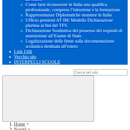
Come farsi riconoscere in Italia una qualifica
professionale, compresa l’istruzione e la formazione
Rappresentanze Diplomatiche straniere in Italia
Ufficio pensioni AT IM: Modello Dichiarazione
plurima ai fini del TFS
Dichiarazione Sostitutiva del possesso dei requisiti di
ammissione all’Esame di Stato
Legalizzazione delle firme sulla documentazione
scolastica destinata all’estero
Link Utili
Vecchio sito
INTERPELLI SCUOLE
Campo di ricerca per le pagine del sito
Home
>
Novità
>