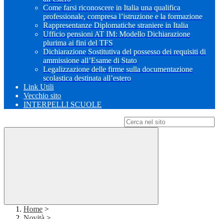
Come farsi riconoscere in Italia una qualifica
professionale, compresa l’istruzione e la formazione
Rappresentanze Diplomatiche straniere in Italia
Ufficio pensioni AT IM: Modello Dichiarazione
plurima ai fini del TFS
Dichiarazione Sostitutiva del possesso dei requisiti di
ammissione all’Esame di Stato
Legalizzazione delle firme sulla documentazione
scolastica destinata all’estero
Link Utili
Vecchio sito
INTERPELLI SCUOLE
Campo di ricerca per le pagine del sito
Home
>
Novità
>