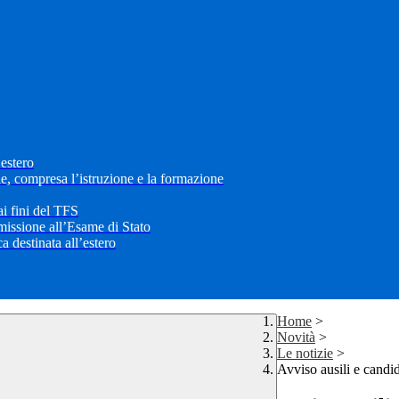
’estero
le, compresa l’istruzione e la formazione
i fini del TFS
mmissione all’Esame di Stato
 destinata all’estero
Home
>
Novità
>
Le notizie
>
Avviso ausili e can