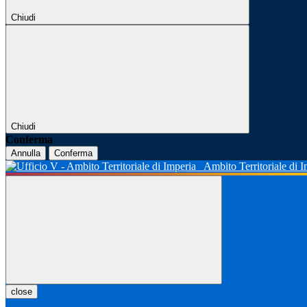
Chiudi
Chiudi
Conferma
Annulla
Conferma
Ambito Territoriale di 
close