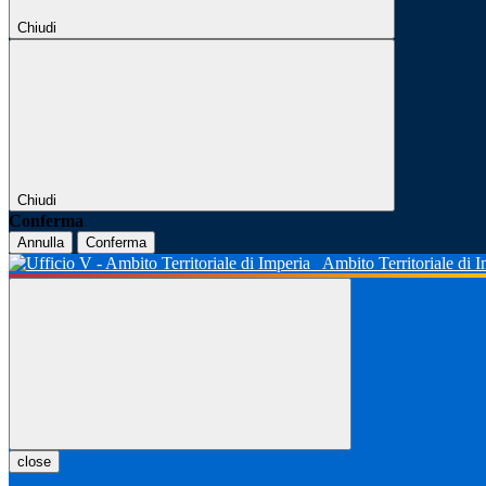
Chiudi
Chiudi
Conferma
Annulla
Conferma
Ambito Territoriale di 
close