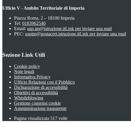
Ufficio V - Ambito Territoriale di Imperia
Piazza Roma, 2 – 18100 Imperia
Tel:
0183962540
Email:
usp.im@istruzione.it
Link per inviare una mail
PEC:
uspim@postacert.istruzione.it
Link per inviare una mail
Sezione Link Utili
Cookie policy
Note legali
Informativa Privacy
Ufficio Relazioni con il Pubblico
Dichiarazione di accessibilità
Obiettivi di accessibilità
Whistleblowing
Gestione consensi cookie
Amministrazione trasparente
Pagina visualizzata
517
volte