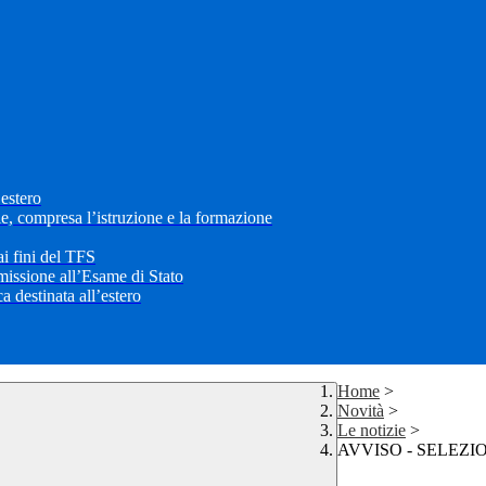
’estero
le, compresa l’istruzione e la formazione
i fini del TFS
mmissione all’Esame di Stato
 destinata all’estero
Home
>
Novità
>
Le notizie
>
AVVISO - SELEZIONE 