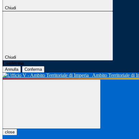
Chiudi
Chiudi
Conferma
Annulla
Conferma
Ambito Territoriale di 
close