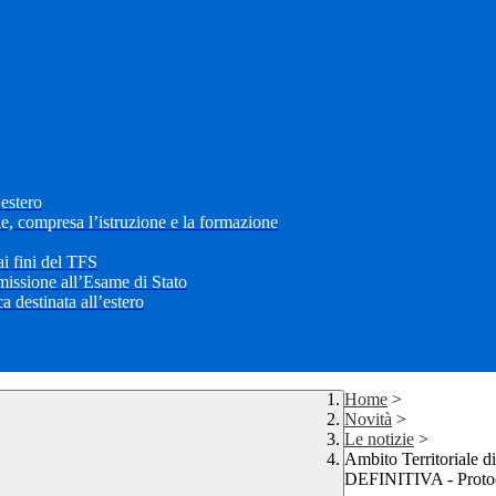
’estero
le, compresa l’istruzione e la formazione
i fini del TFS
mmissione all’Esame di Stato
 destinata all’estero
Home
>
Novità
>
Le notizie
>
Ambito Territori
DEFINITIVA - Protoc