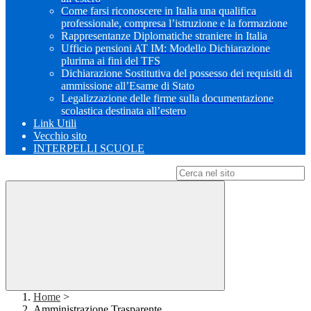
Come farsi riconoscere in Italia una qualifica
professionale, compresa l’istruzione e la formazione
Rappresentanze Diplomatiche straniere in Italia
Ufficio pensioni AT IM: Modello Dichiarazione
plurima ai fini del TFS
Dichiarazione Sostitutiva del possesso dei requisiti di
ammissione all’Esame di Stato
Legalizzazione delle firme sulla documentazione
scolastica destinata all’estero
Link Utili
Vecchio sito
INTERPELLI SCUOLE
Campo di ricerca per le pagine del sito
Home
>
Amministrazione Trasparente