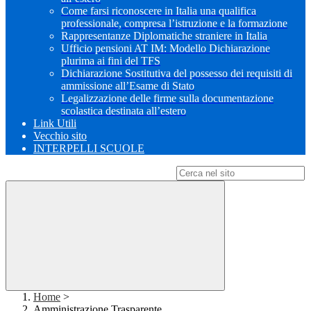
Come farsi riconoscere in Italia una qualifica
professionale, compresa l’istruzione e la formazione
Rappresentanze Diplomatiche straniere in Italia
Ufficio pensioni AT IM: Modello Dichiarazione
plurima ai fini del TFS
Dichiarazione Sostitutiva del possesso dei requisiti di
ammissione all’Esame di Stato
Legalizzazione delle firme sulla documentazione
scolastica destinata all’estero
Link Utili
Vecchio sito
INTERPELLI SCUOLE
Campo di ricerca per le pagine del sito
Home
>
Amministrazione Trasparente