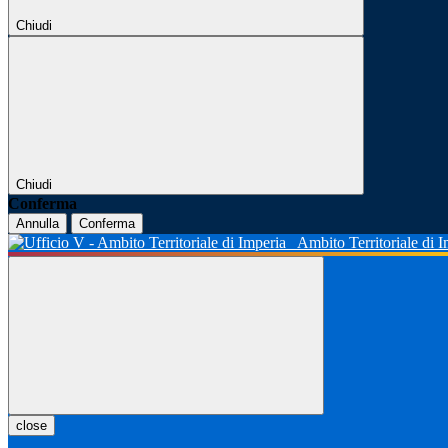
Chiudi
Chiudi
Conferma
Annulla
Conferma
Ambito Territoriale di 
close