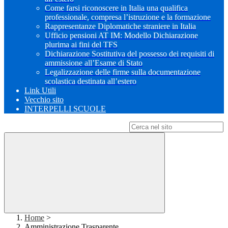
Come farsi riconoscere in Italia una qualifica
professionale, compresa l’istruzione e la formazione
Rappresentanze Diplomatiche straniere in Italia
Ufficio pensioni AT IM: Modello Dichiarazione
plurima ai fini del TFS
Dichiarazione Sostitutiva del possesso dei requisiti di
ammissione all’Esame di Stato
Legalizzazione delle firme sulla documentazione
scolastica destinata all’estero
Link Utili
Vecchio sito
INTERPELLI SCUOLE
Campo di ricerca per le pagine del sito
Home
>
Amministrazione Trasparente