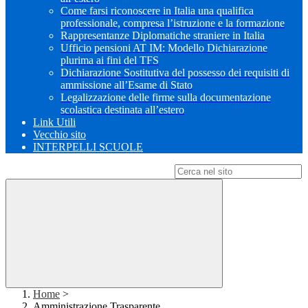
Come farsi riconoscere in Italia una qualifica
professionale, compresa l’istruzione e la formazione
Rappresentanze Diplomatiche straniere in Italia
Ufficio pensioni AT IM: Modello Dichiarazione
plurima ai fini del TFS
Dichiarazione Sostitutiva del possesso dei requisiti di
ammissione all’Esame di Stato
Legalizzazione delle firme sulla documentazione
scolastica destinata all’estero
Link Utili
Vecchio sito
INTERPELLI SCUOLE
Campo di ricerca per le pagine del sito
Home
>
Amministrazione Trasparente