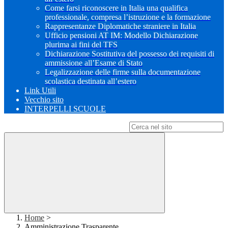
Come farsi riconoscere in Italia una qualifica
professionale, compresa l’istruzione e la formazione
Rappresentanze Diplomatiche straniere in Italia
Ufficio pensioni AT IM: Modello Dichiarazione
plurima ai fini del TFS
Dichiarazione Sostitutiva del possesso dei requisiti di
ammissione all’Esame di Stato
Legalizzazione delle firme sulla documentazione
scolastica destinata all’estero
Link Utili
Vecchio sito
INTERPELLI SCUOLE
Campo di ricerca per le pagine del sito
Home
>
Amministrazione Trasparente