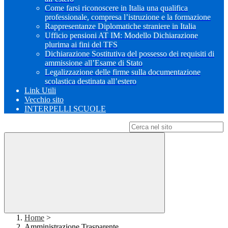
Come farsi riconoscere in Italia una qualifica
professionale, compresa l’istruzione e la formazione
Rappresentanze Diplomatiche straniere in Italia
Ufficio pensioni AT IM: Modello Dichiarazione
plurima ai fini del TFS
Dichiarazione Sostitutiva del possesso dei requisiti di
ammissione all’Esame di Stato
Legalizzazione delle firme sulla documentazione
scolastica destinata all’estero
Link Utili
Vecchio sito
INTERPELLI SCUOLE
Campo di ricerca per le pagine del sito
Home
>
Amministrazione Trasparente