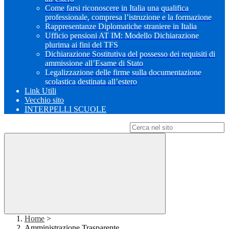
Come farsi riconoscere in Italia una qualifica
professionale, compresa l’istruzione e la formazione
Rappresentanze Diplomatiche straniere in Italia
Ufficio pensioni AT IM: Modello Dichiarazione
plurima ai fini del TFS
Dichiarazione Sostitutiva del possesso dei requisiti di
ammissione all’Esame di Stato
Legalizzazione delle firme sulla documentazione
scolastica destinata all’estero
Link Utili
Vecchio sito
INTERPELLI SCUOLE
Campo di ricerca per le pagine del sito
Home
>
Amministrazione Trasparente