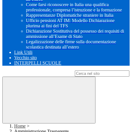
Come farsi riconoscere in Italia una qualifica
professionale, compresa l’istruzione e la formazione
Rappresentanze Diplomatiche straniere in Italia
Ufficio pensioni AT IM: Modello Dichiarazione
plurima ai fini del TFS
Dichiarazione Sostitutiva del possesso dei requisiti di
ammissione all’Esame di Stato
Legalizzazione delle firme sulla documentazione
scolastica destinata all’estero
Link Utili
Vecchio sito
INTERPELLI SCUOLE
Campo di ricerca per le pagine del sito
Home
>
Amministrazione Trasparente