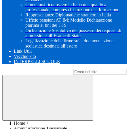
Come farsi riconoscere in Italia una qualifica
professionale, compresa l’istruzione e la formazione
Rappresentanze Diplomatiche straniere in Italia
Ufficio pensioni AT IM: Modello Dichiarazione
plurima ai fini del TFS
Dichiarazione Sostitutiva del possesso dei requisiti di
ammissione all’Esame di Stato
Legalizzazione delle firme sulla documentazione
scolastica destinata all’estero
Link Utili
Vecchio sito
INTERPELLI SCUOLE
Campo di ricerca per le pagine del sito
Home
>
Amministrazione Trasparente